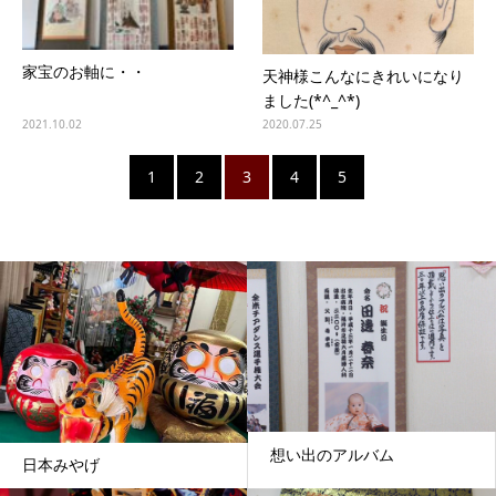
家宝のお軸に・・
天神様こんなにきれいになり
ました(*^_^*)
2021.10.02
2020.07.25
1
2
3
4
5
想い出のアルバム
日本みやげ