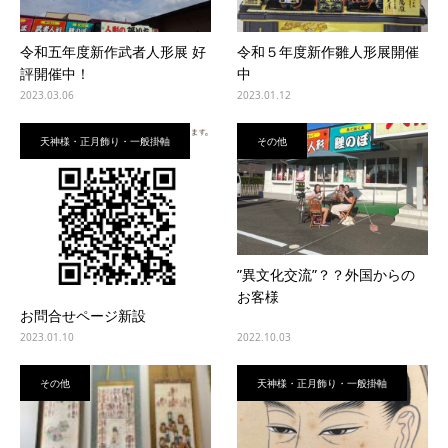
令和五年度新作武者人形展 好
令和５年度新作雛人形展開催
評開催中！
中
2023.03.06
2023.01.12
天神様・正月飾り・一般掛軸
その他
”異文化交流”？？外国からの
お客様
お問合せページ新設
2023.01.10
2022.10.03
その他
天神様・正月飾り・一般掛軸