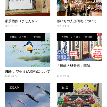
家系図作りませんか？
孫いちの人形供養について
2023.10.01
2023.09.30
天神様・正月飾り・一般掛軸
天神様・正月飾り・一般掛軸
「掛軸大処分市」開催
川蝉(カワセミ)の掛軸について
2023.08.04
2023.07.19
五月人形
雛人形