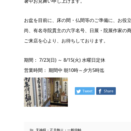
暑中お見舞い申し上げます。
お盆を目前に、床の間・仏間等のご準備に、お役
尚、有名寺院貫主の六字名号、日展・院展作家の
ご来店を心より、お待ちしております。
期間： 7/23(日) ～ 8/15(火) 水曜日定休
営業時間： 期間中 朝10時～夕方5時迄
Tweet
Share
天神様・正月飾り・一般掛軸