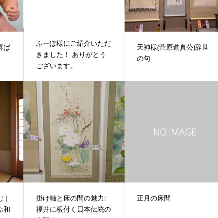
ふーぽ様にご紹介いただ
喜ば
天神様(菅原道真公)辞世
きました！ ありがとう
の句
ございます。
む｜
掛け軸と床の間の魅力:
正月の床間
ぶ和
福井に根付く日本伝統の