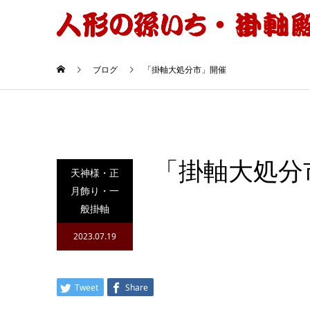
ブログ
「掛軸大処分市」開催
「掛軸大処分
天神様・正
月飾り・一
般掛軸
2023.07.19
Tweet
Share