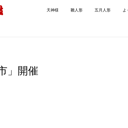
天神様
雛人形
五月人形
よ
市」開催